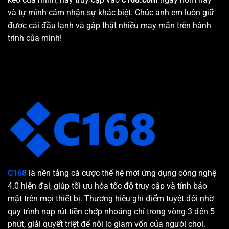
và tự mình cảm nhận sự khác biệt. Chúc anh em luôn giữ
được cái đầu lạnh và gặp thật nhiều may mắn trên hành
trình của mình!
C168
là nền tảng cá cược thế hệ mới ứng dụng công nghệ
4.0 hiện đại, giúp tối ưu hóa tốc độ truy cập và tính bảo
mật trên mọi thiết bị. Thương hiệu ghi điểm tuyệt đối nhờ
quy trình nạp rút tiền chớp nhoáng chỉ trong vòng 3 đến 5
phút, giải quyết triệt để nỗi lo giam vốn của người chơi.