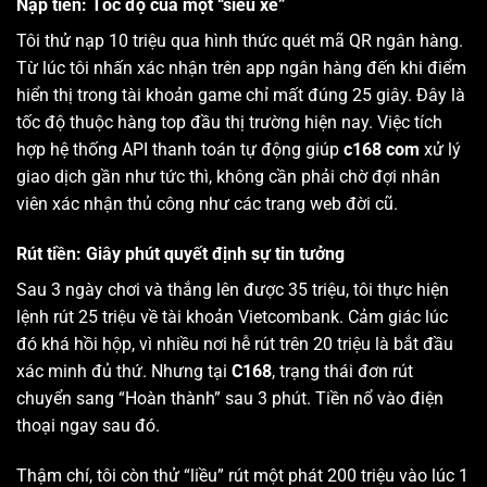
Nạp tiền: Tốc độ của một “siêu xe”
Tôi thử nạp 10 triệu qua hình thức quét mã QR ngân hàng.
Từ lúc tôi nhấn xác nhận trên app ngân hàng đến khi điểm
hiển thị trong tài khoản game chỉ mất đúng 25 giây. Đây là
tốc độ thuộc hàng top đầu thị trường hiện nay. Việc tích
hợp hệ thống API thanh toán tự động giúp
c168 com
xử lý
giao dịch gần như tức thì, không cần phải chờ đợi nhân
viên xác nhận thủ công như các trang web đời cũ.
Rút tiền: Giây phút quyết định sự tin tưởng
Sau 3 ngày chơi và thắng lên được 35 triệu, tôi thực hiện
lệnh rút 25 triệu về tài khoản Vietcombank. Cảm giác lúc
đó khá hồi hộp, vì nhiều nơi hễ rút trên 20 triệu là bắt đầu
xác minh đủ thứ. Nhưng tại
C168
, trạng thái đơn rút
chuyển sang “Hoàn thành” sau 3 phút. Tiền nổ vào điện
thoại ngay sau đó.
Thậm chí, tôi còn thử “liều” rút một phát 200 triệu vào lúc 1