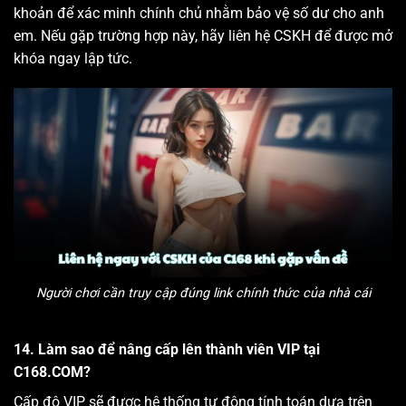
khoản để xác minh chính chủ nhằm bảo vệ số dư cho anh
em. Nếu gặp trường hợp này, hãy liên hệ CSKH để được mở
khóa ngay lập tức.
Người chơi cần truy cập đúng link chính thức của nhà cái
14. Làm sao để nâng cấp lên thành viên VIP tại
C168.COM?
Cấp độ VIP sẽ được hệ thống tự động tính toán dựa trên