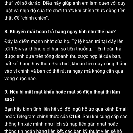
thử” với số dư ảo. Điều này giúp anh em làm quen với quy
luật và nhịp độ của trò chơi trước khi chính thức dùng tiền
thật để “chinh chiến”.
8. Khuyến mãi hoàn trả hằng ngày tính như thế nào?
Đây là điểm mạnh nhất của họ. Tỷ lệ hoàn trả tại đây lên
tới 1.5% và không giới hạn số tiền thưởng. Tiền hoàn trả
được tính dựa trên tổng doanh thu cược hợp lệ của bạn,
bất kể thắng hay thua. Đặc biệt, khoản tiền này cộng thẳng
vào ví chính và bạn có thể rút ra ngay mà không cần qua
vòng cược nào.
9. Nếu bị mất mật khẩu hoặc mất số điện thoại thì làm
sao?
Bạn hãy bình tĩnh liên hệ với đội ngũ hỗ trợ qua kênh Email
hoặc Telegram chính thức của
C168
. Sau khi cung cấp các
thông tin xác minh như lịch sử nạp tiền gần nhất hoặc
thông tin ngân hàng liên kết, các bạn kỹ thuật viên sẽ hỗ