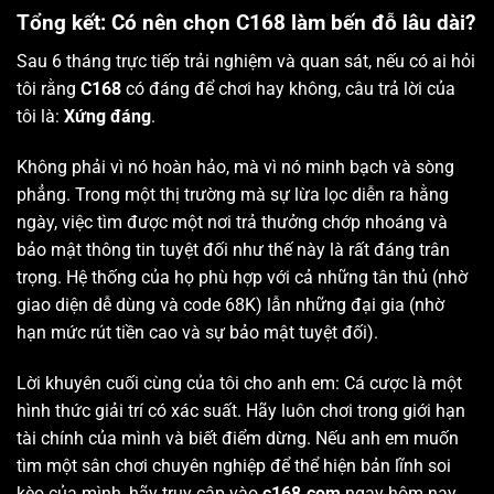
Tổng kết: Có nên chọn C168 làm bến đỗ lâu dài?
Sau 6 tháng trực tiếp trải nghiệm và quan sát, nếu có ai hỏi
tôi rằng
C168
có đáng để chơi hay không, câu trả lời của
tôi là:
Xứng đáng
.
Không phải vì nó hoàn hảo, mà vì nó minh bạch và sòng
phẳng. Trong một thị trường mà sự lừa lọc diễn ra hằng
ngày, việc tìm được một nơi trả thưởng chớp nhoáng và
bảo mật thông tin tuyệt đối như thế này là rất đáng trân
trọng. Hệ thống của họ phù hợp với cả những tân thủ (nhờ
giao diện dễ dùng và code 68K) lẫn những đại gia (nhờ
hạn mức rút tiền cao và sự bảo mật tuyệt đối).
Lời khuyên cuối cùng của tôi cho anh em: Cá cược là một
hình thức giải trí có xác suất. Hãy luôn chơi trong giới hạn
tài chính của mình và biết điểm dừng. Nếu anh em muốn
tìm một sân chơi chuyên nghiệp để thể hiện bản lĩnh soi
kèo của mình, hãy truy cập vào
c168.com
ngay hôm nay