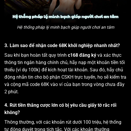
Hệ thống pháp lý minh bạch giúp người chơi an tâm
3. Làm sao để nhận code 68K khởi nghiệp nhanh nhất?
Sau khi bạn hoàn tất quy trình
c168 đăng ký
và xác thực
thông tin ngân hàng chính chủ, hãy nạp một khoản tiền tối
thiểu (ví dụ 100k) để kích hoạt tài khoản. Sau đó, hãy chủ
động nhắn tin cho bộ phận CSKH trực tuyến, họ sẽ kiểm tra
và cộng mã code 68K vào ví của bạn trong vòng chưa đầy
2 phút.
4. Rút tiền thắng cược lớn có bị yêu cầu giấy tờ rắc rối
không?
Thông thường, với các khoản rút dưới 100 triệu, hệ thống
tự động duyệt trong tích tắc. Với các khoản thưởng