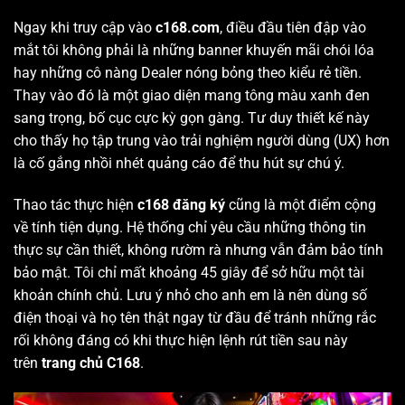
Ngay khi truy cập vào
c168.com
, điều đầu tiên đập vào
mắt tôi không phải là những banner khuyến mãi chói lóa
hay những cô nàng Dealer nóng bỏng theo kiểu rẻ tiền.
Thay vào đó là một giao diện mang tông màu xanh đen
sang trọng, bố cục cực kỳ gọn gàng. Tư duy thiết kế này
cho thấy họ tập trung vào trải nghiệm người dùng (UX) hơn
là cố gắng nhồi nhét quảng cáo để thu hút sự chú ý.
Thao tác thực hiện
c168 đăng ký
cũng là một điểm cộng
về tính tiện dụng. Hệ thống chỉ yêu cầu những thông tin
thực sự cần thiết, không rườm rà nhưng vẫn đảm bảo tính
bảo mật. Tôi chỉ mất khoảng 45 giây để sở hữu một tài
khoản chính chủ. Lưu ý nhỏ cho anh em là nên dùng số
điện thoại và họ tên thật ngay từ đầu để tránh những rắc
rối không đáng có khi thực hiện lệnh rút tiền sau này
trên
trang chủ C168
.